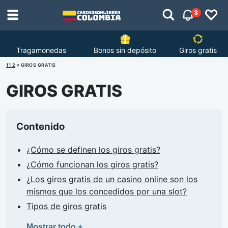
3
Tragamonedas
Bonos sin depósito
Giros gratis
11 2
»
GIROS GRATIS
GIROS GRATIS
Contenido
¿Cómo se definen los giros gratis?
¿Cómo funcionan los giros gratis?
¿Los giros gratis de un casino online son los
mismos que los concedidos por una slot?
Tipos de giros gratis
Mostrar todo +