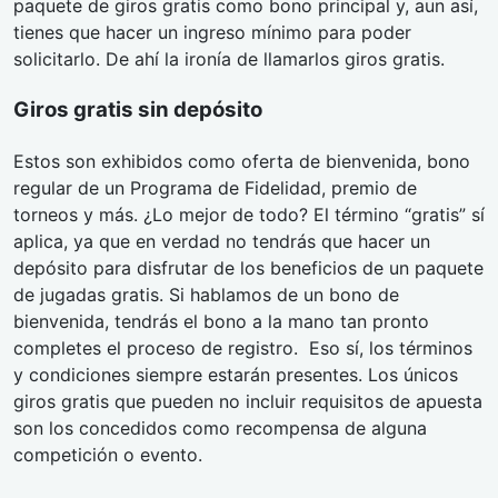
paquete de giros gratis como bono principal y, aun así,
tienes que hacer un ingreso mínimo para poder
solicitarlo. De ahí la ironía de llamarlos giros gratis.
Giros gratis sin depósito
Estos son exhibidos como oferta de bienvenida, bono
regular de un Programa de Fidelidad, premio de
torneos y más. ¿Lo mejor de todo? El término “gratis” sí
aplica, ya que en verdad no tendrás que hacer un
depósito para disfrutar de los beneficios de un paquete
de jugadas gratis. Si hablamos de un bono de
bienvenida, tendrás el bono a la mano tan pronto
completes el proceso de registro. Eso sí, los términos
y condiciones siempre estarán presentes. Los únicos
giros gratis que pueden no incluir requisitos de apuesta
son los concedidos como recompensa de alguna
competición o evento.