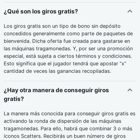
¿Qué son los giros gratis?
Los giros gratis son un tipo de bono sin depósito
concedidos generalmente como parte de paquetes de
bienvenida. Dicha oferta fue creada para gastarse en
las máquinas tragamonedas. Y, por ser una promoción
especial, está sujeta a ciertos términos y condiciones.
Esto significa que el jugador tendrá que apostar “x”
cantidad de veces las ganancias recopiladas.
¿Hay otra manera de conseguir giros
gratis?
La manera más conocida para conseguir giros gratis es
activando la ronda de dispersión de las máquinas
tragamonedas. Para ello, habrá que combinar 3 o más
íconos Scatters. Recibirás un buen número de giros