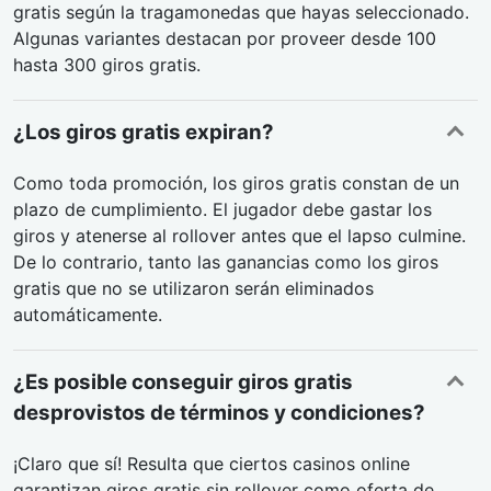
gratis según la tragamonedas que hayas seleccionado.
Algunas variantes destacan por proveer desde 100
hasta 300 giros gratis.
¿Los giros gratis expiran?
Como toda promoción, los giros gratis constan de un
plazo de cumplimiento. El jugador debe gastar los
giros y atenerse al rollover antes que el lapso culmine.
De lo contrario, tanto las ganancias como los giros
gratis que no se utilizaron serán eliminados
automáticamente.
¿Es posible conseguir giros gratis
desprovistos de términos y condiciones?
¡Claro que sí! Resulta que ciertos casinos online
garantizan giros gratis sin rollover como oferta de