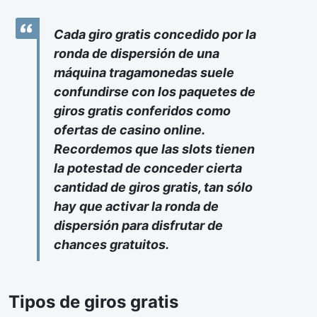
Cada giro gratis concedido por la
ronda de dispersión de una
máquina tragamonedas suele
confundirse con los paquetes de
giros gratis conferidos como
ofertas de casino online.
Recordemos que las slots tienen
la potestad de conceder cierta
cantidad de giros gratis, tan sólo
hay que activar la ronda de
dispersión para disfrutar de
chances gratuitos.
Tipos de giros gratis