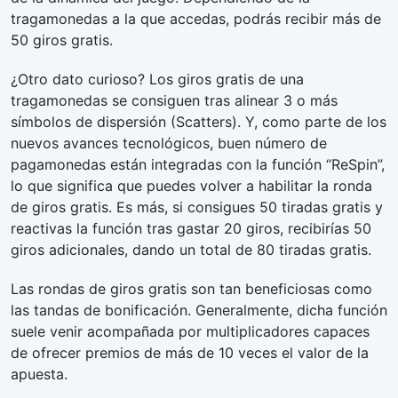
tragamonedas a la que accedas, podrás recibir más de
50 giros gratis.
¿Otro dato curioso? Los giros gratis de una
tragamonedas se consiguen tras alinear 3 o más
símbolos de dispersión (Scatters). Y, como parte de los
nuevos avances tecnológicos, buen número de
pagamonedas están integradas con la función “ReSpin”,
lo que significa que puedes volver a habilitar la ronda
de giros gratis. Es más, si consigues 50 tiradas gratis y
reactivas la función tras gastar 20 giros, recibirías 50
giros adicionales, dando un total de 80 tiradas gratis.
Las rondas de giros gratis son tan beneficiosas como
las tandas de bonificación. Generalmente, dicha función
suele venir acompañada por multiplicadores capaces
de ofrecer premios de más de 10 veces el valor de la
apuesta.