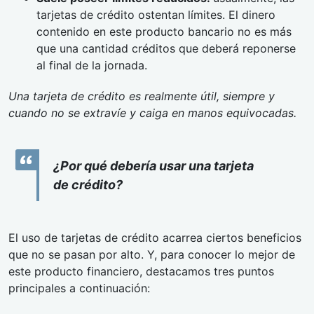
tarjetas de crédito ostentan límites. El dinero
contenido en este producto bancario no es más
que una cantidad créditos que deberá reponerse
al final de la jornada.
Una tarjeta de crédito es realmente útil, siempre y
cuando no se extravíe y caiga en manos equivocadas.
¿Por qué debería usar una tarjeta
de crédito?
El uso de tarjetas de crédito acarrea ciertos beneficios
que no se pasan por alto. Y, para conocer lo mejor de
este producto financiero, destacamos tres puntos
principales a continuación: