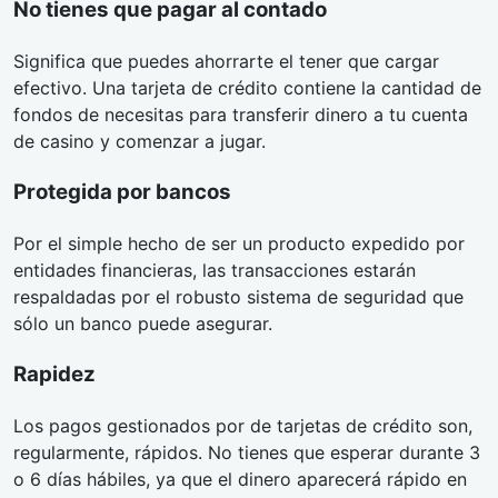
No tienes que pagar al contado
Significa que puedes ahorrarte el tener que cargar
efectivo. Una tarjeta de crédito contiene la cantidad de
fondos de necesitas para transferir dinero a tu cuenta
de casino y comenzar a jugar.
Protegida por bancos
Por el simple hecho de ser un producto expedido por
entidades financieras, las transacciones estarán
respaldadas por el robusto sistema de seguridad que
sólo un banco puede asegurar.
Rapidez
Los pagos gestionados por de tarjetas de crédito son,
regularmente, rápidos. No tienes que esperar durante 3
o 6 días hábiles, ya que el dinero aparecerá rápido en