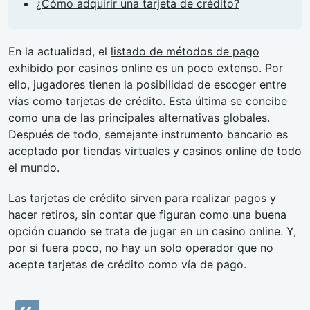
¿Cómo adquirir una tarjeta de crédito?
En la actualidad, el
listado de métodos de pago
exhibido por casinos online es un poco extenso. Por
ello, jugadores tienen la posibilidad de escoger entre
vías como tarjetas de crédito. Esta última se concibe
como una de las principales alternativas globales.
Después de todo, semejante instrumento bancario es
aceptado por tiendas virtuales y
casinos online
de todo
el mundo.
Las tarjetas de crédito sirven para realizar pagos y
hacer retiros, sin contar que figuran como una buena
opción cuando se trata de jugar en un casino online. Y,
por si fuera poco, no hay un solo operador que no
acepte tarjetas de crédito como vía de pago.