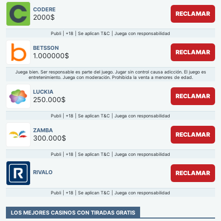
CODERE
RECLAMAR
2000$
Publi | +18 | Se aplican T&C | Juega con responsabilidad
BETSSON
RECLAMAR
1.000000$
Juega bien. Ser responsable es parte del juego. Jugar sin control causa adicción. El juego es
entretenimiento. Juega con moderación. Prohibida la venta a menores de edad.
LUCKIA
RECLAMAR
250.000$
Publi | +18 | Se aplican T&C | Juega con responsabilidad
ZAMBA
RECLAMAR
300.000$
Publi | +18 | Se aplican T&C | Juega con responsabilidad
RIVALO
RECLAMAR
Publi | +18 | Se aplican T&C | Juega con responsabilidad
LOS MEJORES CASINOS CON TIRADAS GRATIS