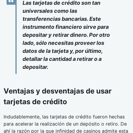
Las tarjetas de crédito son tan
universales como las
transferencias bancarias. Este
instrumento financiero sirve para
depositar y retirar dinero. Por otro
lado, sólo necesitas proveer los
datos de la tarjeta y, por último,
detallar la cantidad a retirar o a
depositar.
Ventajas y desventajas de usar
tarjetas de crédito
Indudablemente, las tarjetas de crédito fueron hechas
para acelerar la realización de un depósito o retiro. De
ahí la razón por la que infinidad de casinos admite esta