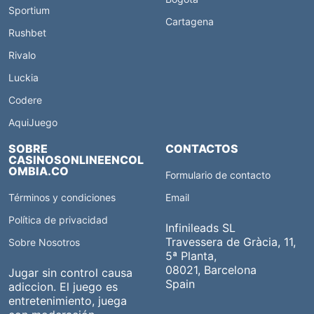
Sportium
Cartagena
Rushbet
Rivalo
Luckia
Codere
AquiJuego
SOBRE
CONTACTOS
CASINOSONLINEENCOL
OMBIA.CO
Formulario de contacto
Términos y condiciones
Email
Política de privacidad
Infinileads SL
Travessera de Gràcia, 11,
Sobre Nosotros
5ª Planta,
08021, Barcelona
Jugar sin control causa
Spain
adiccion. El juego es
entretenimiento, juega