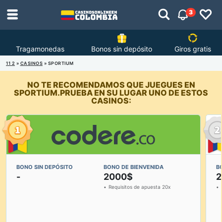
3
Tragamonedas
Bonos sin depósito
Giros gratis
11 2
»
CASINOS
»
SPORTIUM
NO TE RECOMENDAMOS QUE JUEGUES EN
SPORTIUM.
PRUEBA EN SU LUGAR UNO DE ESTOS
CASINOS:
BONO SIN DEPÓSITO
BONO DE BIENVENIDA
B
-
2000$
2
Requisitos de apuesta 20x