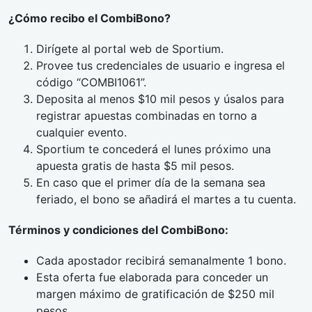
¿Cómo recibo el CombiBono?
Dirígete al portal web de Sportium.
Provee tus credenciales de usuario e ingresa el
código “COMBI1061”.
Deposita al menos $10 mil pesos y úsalos para
registrar apuestas combinadas en torno a
cualquier evento.
Sportium te concederá el lunes próximo una
apuesta gratis de hasta $5 mil pesos.
En caso que el primer día de la semana sea
feriado, el bono se añadirá el martes a tu cuenta.
Términos y condiciones del CombiBono:
Cada apostador recibirá semanalmente 1 bono.
Esta oferta fue elaborada para conceder un
margen máximo de gratificación de $250 mil
pesos.