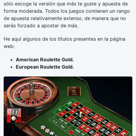
sólo escoge la versión que más te guste y apuesta de
forma moderada. Todos los juegos contienen un rango
de apuesta relativamente extenso, de manera que no
serás forzado a apostar de más.
He aquí algunos de los títulos presentes en la página
web:
American Roulette Gold.
European Roulette Gold.