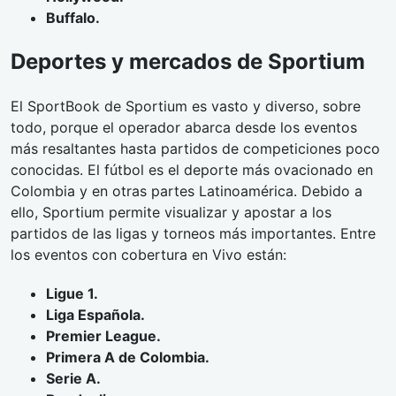
Buffalo.
Deportes y mercados de Sportium
El SportBook de Sportium es vasto y diverso, sobre
todo, porque el operador abarca desde los eventos
más resaltantes hasta partidos de competiciones poco
conocidas. El fútbol es el deporte más ovacionado en
Colombia y en otras partes Latinoamérica. Debido a
ello, Sportium permite visualizar y apostar a los
partidos de las ligas y torneos más importantes. Entre
los eventos con cobertura en Vivo están:
Ligue 1.
Liga Española.
Premier League.
Primera A de Colombia.
Serie A.