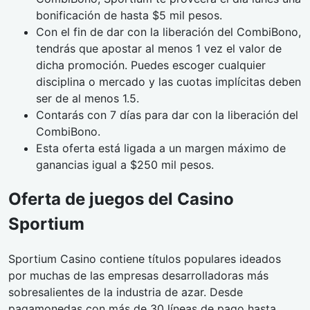
bonificación de hasta $5 mil pesos.
Con el fin de dar con la liberación del CombiBono,
tendrás que apostar al menos 1 vez el valor de
dicha promoción. Puedes escoger cualquier
disciplina o mercado y las cuotas implícitas deben
ser de al menos 1.5.
Contarás con 7 días para dar con la liberación del
CombiBono.
Esta oferta está ligada a un margen máximo de
ganancias igual a $250 mil pesos.
Oferta de juegos del Casino
Sportium
Sportium Casino contiene títulos populares ideados
por muchas de las empresas desarrolladoras más
sobresalientes de la industria de azar. Desde
pagamonedas con más de 30 líneas de pago hasta