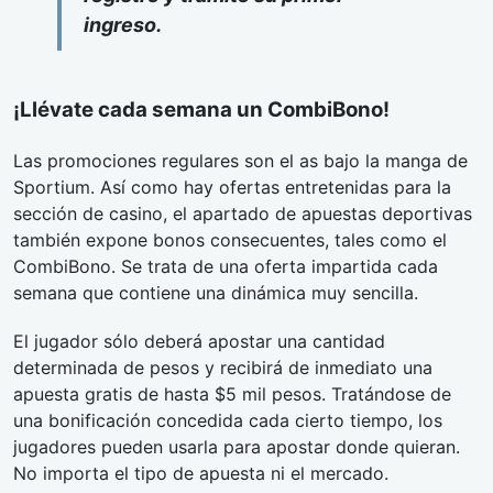
ingreso.
¡Llévate cada semana un CombiBono!
Las promociones regulares son el as bajo la manga de
Sportium. Así como hay ofertas entretenidas para la
sección de casino, el apartado de apuestas deportivas
también expone bonos consecuentes, tales como el
CombiBono. Se trata de una oferta impartida cada
semana que contiene una dinámica muy sencilla.
El jugador sólo deberá apostar una cantidad
determinada de pesos y recibirá de inmediato una
apuesta gratis de hasta $5 mil pesos. Tratándose de
una bonificación concedida cada cierto tiempo, los
jugadores pueden usarla para apostar donde quieran.
No importa el tipo de apuesta ni el mercado.