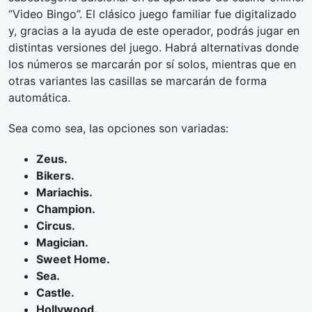
“Video Bingo”. El clásico juego familiar fue digitalizado
y, gracias a la ayuda de este operador, podrás jugar en
distintas versiones del juego. Habrá alternativas donde
los números se marcarán por sí solos, mientras que en
otras variantes las casillas se marcarán de forma
automática.
Sea como sea, las opciones son variadas:
Zeus.
Bikers.
Mariachis.
Champion.
Circus.
Magician.
Sweet Home.
Sea.
Castle.
Hollywood.