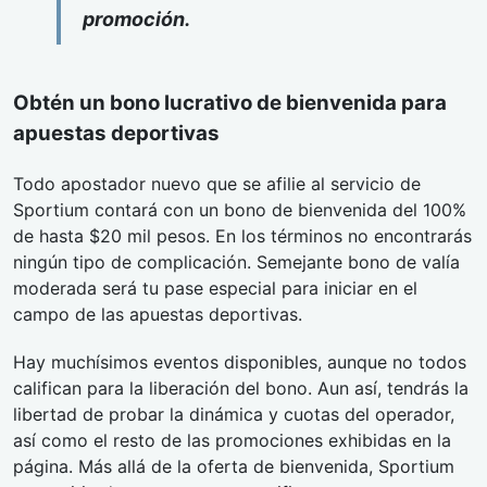
promoción.
Obtén un bono lucrativo de bienvenida para
apuestas deportivas
Todo apostador nuevo que se afilie al servicio de
Sportium contará con un bono de bienvenida del 100%
de hasta $20 mil pesos. En los términos no encontrarás
ningún tipo de complicación. Semejante bono de valía
moderada será tu pase especial para iniciar en el
campo de las apuestas deportivas.
Hay muchísimos eventos disponibles, aunque no todos
califican para la liberación del bono. Aun así, tendrás la
libertad de probar la dinámica y cuotas del operador,
así como el resto de las promociones exhibidas en la
página. Más allá de la oferta de bienvenida, Sportium