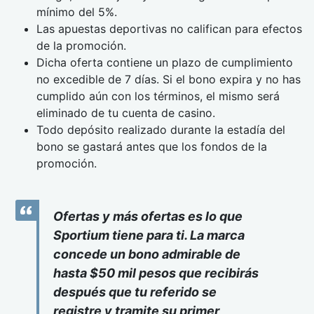
mínimo del 5%.
Las apuestas deportivas no califican para efectos
de la promoción.
Dicha oferta contiene un plazo de cumplimiento
no excedible de 7 días. Si el bono expira y no has
cumplido aún con los términos, el mismo será
eliminado de tu cuenta de casino.
Todo depósito realizado durante la estadía del
bono se gastará antes que los fondos de la
promoción.
Ofertas y más ofertas es lo que
Sportium tiene para ti. La marca
concede un bono admirable de
hasta $50 mil pesos que recibirás
después que tu referido se
registre y tramite su primer