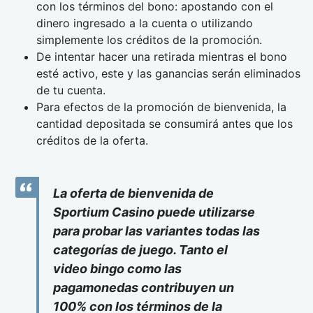
con los términos del bono: apostando con el
dinero ingresado a la cuenta o utilizando
simplemente los créditos de la promoción.
De intentar hacer una retirada mientras el bono
esté activo, este y las ganancias serán eliminados
de tu cuenta.
Para efectos de la promoción de bienvenida, la
cantidad depositada se consumirá antes que los
créditos de la oferta.
La oferta de bienvenida de
Sportium Casino puede utilizarse
para probar las variantes todas las
categorías de juego. Tanto el
video bingo como las
pagamonedas contribuyen un
100% con los términos de la