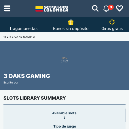
3
Tragamonedas
Bonos sin depósito
Giros gratis
11 2
»
3 OAKS GAMING
3 OAKS GAMING
Escrito por
SLOTS LIBRARY SUMMARY
Available slots
3
Tipo de juego