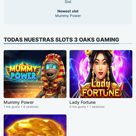
Slot
Newest slot
Mummy Power
TODAS NUESTRAS SLOTS 3 OAKS GAMING
Mummy Power
Lady Fortune
1 me gusta • 6 sesiones
0 me gusta • 1 sesiones