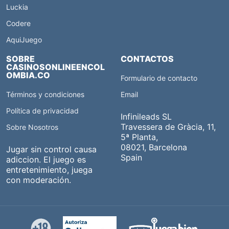
Luckia
Codere
AquiJuego
SOBRE
CONTACTOS
CASINOSONLINEENCOL
OMBIA.CO
Formulario de contacto
Términos y condiciones
Email
Política de privacidad
Infinileads SL
Travessera de Gràcia, 11,
Sobre Nosotros
5ª Planta,
08021, Barcelona
Jugar sin control causa
Spain
adiccion. El juego es
entretenimiento, juega
con moderación.