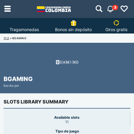
3
Tragamonedas
Bonos sin depósito
Giros gratis
11 2
»
BGAMING
BGAMING
Escrito por
SLOTS LIBRARY SUMMARY
Available slots
11
Tipo de juego