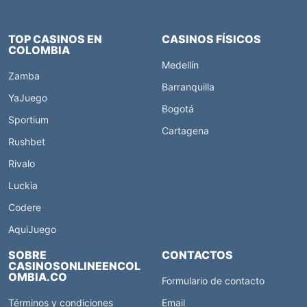
TOP CASINOS EN
CASINOS FÍSICOS
COLOMBIA
Medellín
Zamba
Barranquilla
YaJuego
Bogotá
Sportium
Cartagena
Rushbet
Rivalo
Luckia
Codere
AquiJuego
SOBRE
CONTACTOS
CASINOSONLINEENCOL
OMBIA.CO
Formulario de contacto
Términos y condiciones
Email