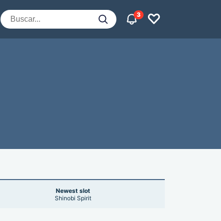
3
Newest slot
Shinobi Spirit