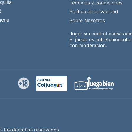
quilla
Términos y condiciones
á
Política de privacidad
gena
Sobre Nosotros
Jugar sin control causa adi
El juego es entretenimiento,
con moderación.
s los derechos reservados