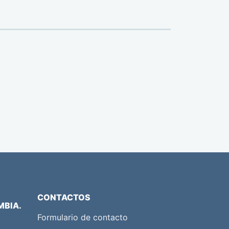
CONTACTOS
BIA.
Formulario de contacto