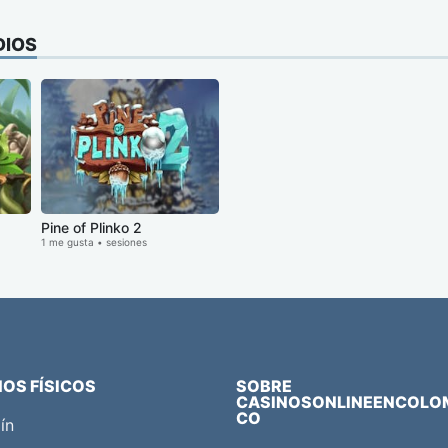
DIOS
Pine of Plinko 2
1 me gusta • sesiones
OS FÍSICOS
SOBRE
CASINOSONLINEENCOLOM
CO
ín