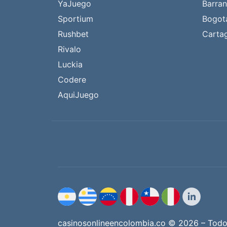
YaJuego
Barran
Sportium
Bogot
Rushbet
Carta
Rivalo
Luckia
Codere
AquiJuego
casinosonlineencolombia.co © 2026 – Todo