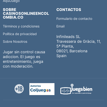
AquiJuego
SOBRE
CONTACTOS
CASINOSONLINEENCOL
OMBIA.CO
Formulario de contacto
Términos y condiciones
Email
Política de privacidad
Infinileads SL
Travessera de Gràcia, 11,
Sobre Nosotros
5ª Planta,
08021, Barcelona
Jugar sin control causa
Spain
adiccion. El juego es
entretenimiento, juega
con moderación.