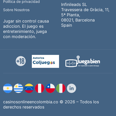
Política de privacidad
Infinileads SL
Travessera de Gràcia, 11,
Sobre Nosotros
5ª Planta,
08021, Barcelona
Jugar sin control causa
Spain
adiccion. El juego es
entretenimiento, juega
con moderación.
casinosonlineencolombia.co © 2026 – Todos los
derechos reservados