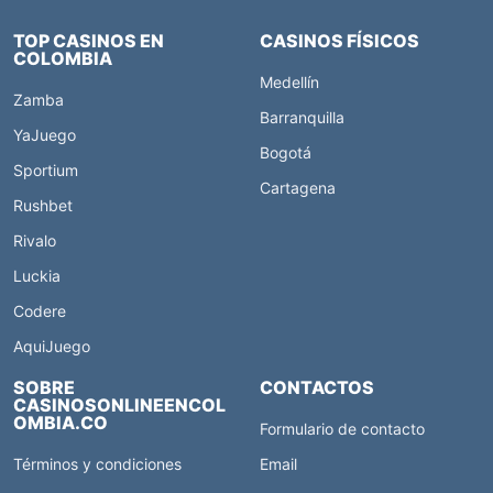
TOP CASINOS EN
CASINOS FÍSICOS
COLOMBIA
Medellín
Zamba
Barranquilla
YaJuego
Bogotá
Sportium
Cartagena
Rushbet
Rivalo
Luckia
Codere
AquiJuego
SOBRE
CONTACTOS
CASINOSONLINEENCOL
OMBIA.CO
Formulario de contacto
Términos y condiciones
Email