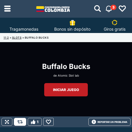
3
Tragamonedas
Bonos sin depósito
Giros gratis
11 2
»
SLOTS
»
BUFFALO BUCKS
Buffalo Bucks
de
Atomic Slot lab
INICIAR JUEGO
1
REPORTAR UN PROBLEMA