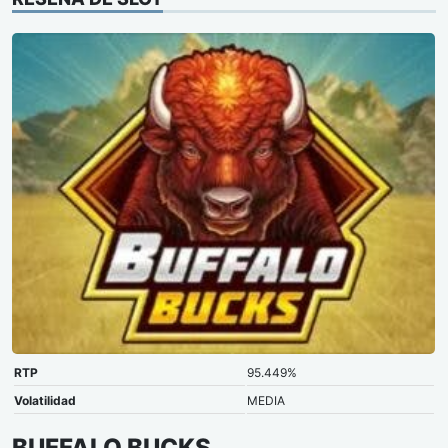
RTP
95.449%
Volatilidad
MEDIA
BUFFALO BUCKS