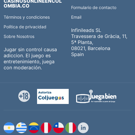
CASINOSONLINEENCOL
OMBIA.CO
Formulario de contacto
Términos y condiciones
Email
Política de privacidad
Infinileads SL
Travessera de Gràcia, 11,
Sobre Nosotros
5ª Planta,
08021, Barcelona
Jugar sin control causa
Spain
adiccion. El juego es
entretenimiento, juega
con moderación.