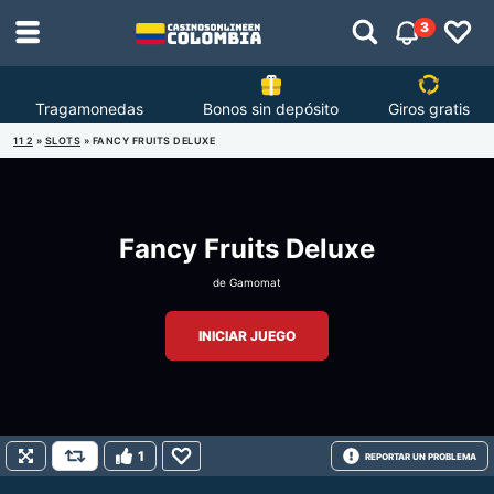
3
Tragamonedas
Bonos sin depósito
Giros gratis
11 2
»
SLOTS
»
FANCY FRUITS DELUXE
Fancy Fruits Deluxe
de
Gamomat
INICIAR JUEGO
1
REPORTAR UN PROBLEMA