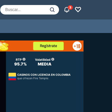
3
RTP
Volatilidad
95.7%
MEDIA
CASINOS CON LICENCIA EN COLOMBIA
que ofrecen Fire Temple: