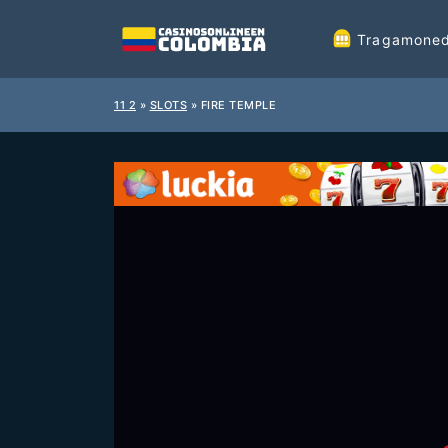
Tragamone
11 2
»
SLOTS
»
FIRE TEMPLE