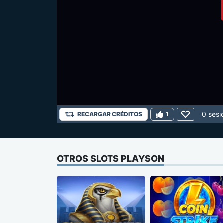
0
sesi
RECARGAR CRÉDITOS
1
OTROS SLOTS PLAYSON