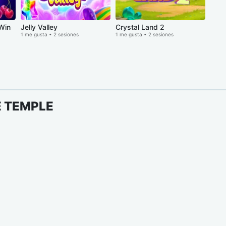
 Win
Jelly Valley
Crystal Land 2
1 me gusta • 2 sesiones
1 me gusta • 2 sesiones
E TEMPLE