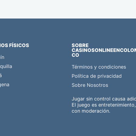
OS FÍSICOS
SOBRE
CASINOSONLINEENCOLOM
CO
ín
quilla
Términos y condiciones
á
Política de privacidad
gena
Sobre Nosotros
Jugar sin control causa adi
El juego es entretenimiento,
con moderación.