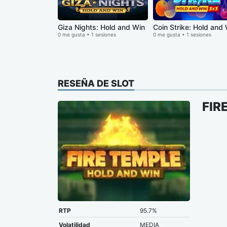
Giza Nights: Hold and Win
Coin Strike: Hold and
0 me gusta • 1 sesiones
0 me gusta • 1 sesiones
RESEÑA DE SLOT
FIR
RTP
95.7%
Volatilidad
MEDIA