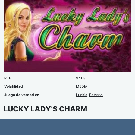
RTP
97.1%
Volatilidad
MEDIA
Juega de verdad en
Luckia
,
Betsson
LUCKY LADY’S CHARM