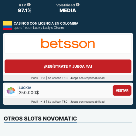
RTP
Volatilidad
97.1%
MEDIA
CASINOS CON LICENCIA EN COLOMBIA
que ofrecen Lucky Lady’s Charm:
¡REGÍSTRATE Y JUEGA YA!
Publi | +18 | Se aplican T&C | Juega con responsabilidad
LUCKIA
VISITAR
250.000$
Publi | +18 | Se aplican T&C | Juega con responsabilidad
OTROS SLOTS NOVOMATIC