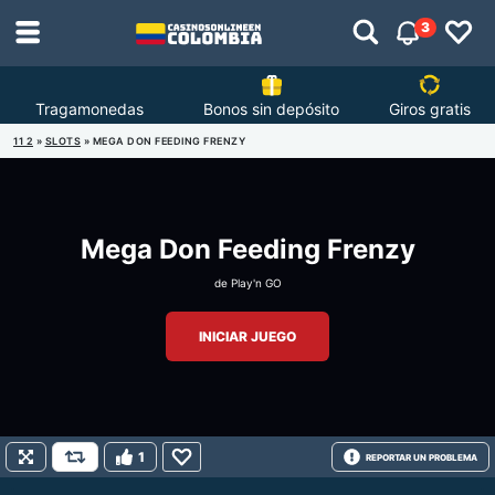
3
Tragamonedas
Bonos sin depósito
Giros gratis
11 2
»
SLOTS
»
MEGA DON FEEDING FRENZY
Mega Don Feeding Frenzy
de
Play'n GO
INICIAR JUEGO
1
REPORTAR UN PROBLEMA