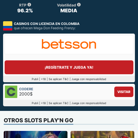
RTP
Volatilidad
96.2%
MEDIA
CASINOS CON LICENCIA EN COLOMBIA
que ofrecen Mega Don Feeding Frenzy:
¡REGÍSTRATE Y JUEGA YA!
Publi | +18 | Se aplican T&C | Juega con responsabilidad
CODERE
VISITAR
2000$
Publi | +18 | Se aplican T&C | Juega con responsabilidad
OTROS SLOTS PLAY'N GO