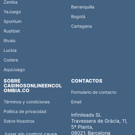
Zamba
Barranquilla
YaJuego
Bogotá
Sportium
Cartagena
Rushbet
Rivalo
Luckia
Codere
AquiJuego
SOBRE
CONTACTOS
CASINOSONLINEENCOL
OMBIA.CO
Formulario de contacto
Términos y condiciones
Email
Política de privacidad
Infinileads SL
Travessera de Gràcia, 11,
Sobre Nosotros
5ª Planta,
08021, Barcelona
Jugar sin control causa