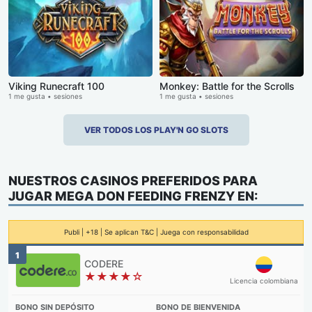
Viking Runecraft 100
Monkey: Battle for the Scrolls
1 me gusta • sesiones
1 me gusta • sesiones
VER TODOS LOS PLAY'N GO SLOTS
NUESTROS CASINOS PREFERIDOS PARA
JUGAR
MEGA DON FEEDING FRENZY
EN:
Publi | +18 | Se aplican T&C | Juega con responsabilidad
1
★★★★☆
Licencia colombiana