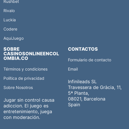
Rushbet
Rivalo
Luckia
Codere
AquiJuego
SOBRE
CONTACTOS
CASINOSONLINEENCOL
OMBIA.CO
Formulario de contacto
Términos y condiciones
Email
Política de privacidad
Infinileads SL
Travessera de Gràcia, 11,
Sobre Nosotros
5ª Planta,
08021, Barcelona
Jugar sin control causa
Spain
adiccion. El juego es
entretenimiento, juega
con moderación.