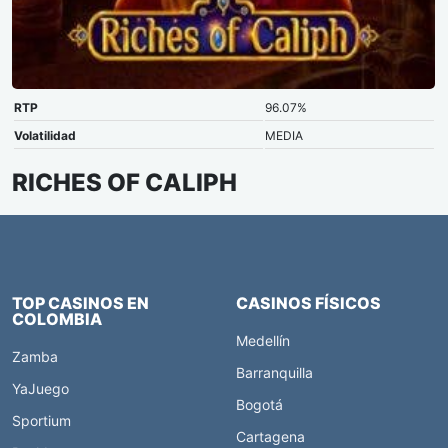
RTP
96.07%
Volatilidad
MEDIA
RICHES OF CALIPH
TOP CASINOS EN
CASINOS FÍSICOS
COLOMBIA
Medellín
Zamba
Barranquilla
YaJuego
Bogotá
Sportium
Cartagena