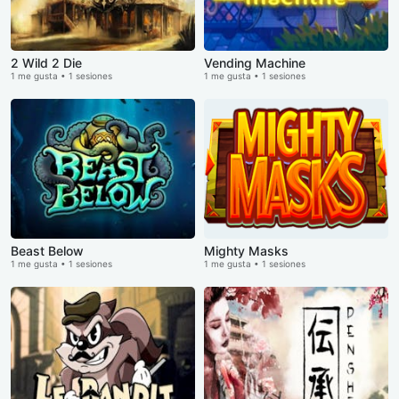
2 Wild 2 Die
Vending Machine
1 me gusta • 1 sesiones
1 me gusta • 1 sesiones
Beast Below
Mighty Masks
1 me gusta • 1 sesiones
1 me gusta • 1 sesiones