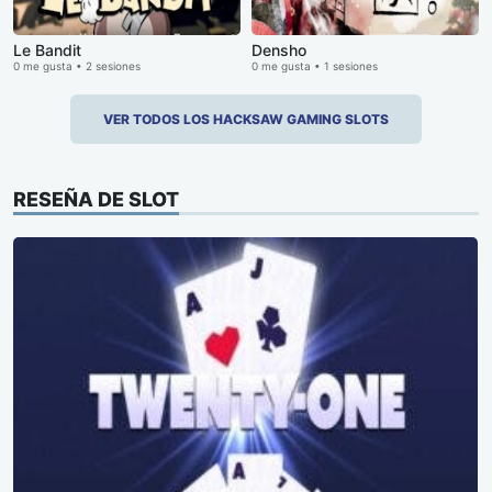
Le Bandit
Densho
0 me gusta • 2 sesiones
0 me gusta • 1 sesiones
VER TODOS LOS HACKSAW GAMING SLOTS
RESEÑA DE SLOT