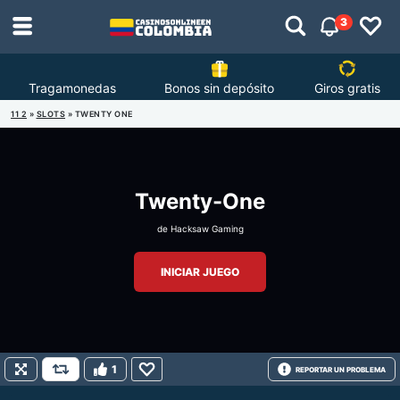
3
Tragamonedas
Bonos sin depósito
Giros gratis
11 2
»
SLOTS
»
TWENTY ONE
Twenty-One
de
Hacksaw Gaming
INICIAR JUEGO
1
REPORTAR UN PROBLEMA