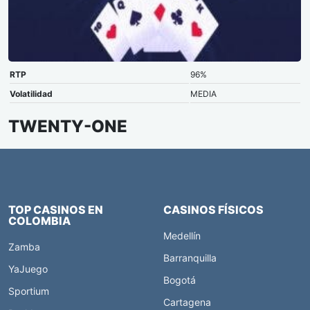
RTP
96%
Volatilidad
MEDIA
TWENTY-ONE
TOP CASINOS EN
CASINOS FÍSICOS
COLOMBIA
Medellín
Zamba
Barranquilla
YaJuego
Bogotá
Sportium
Cartagena