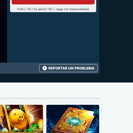
Publi | +18 | Se aplican T&C | Juega con responsabilidad
REPORTAR UN PROBLEMA