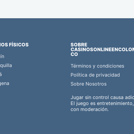
OS FÍSICOS
SOBRE
CASINOSONLINEENCOLOM
CO
ín
quilla
Términos y condiciones
á
Política de privacidad
gena
Sobre Nosotros
Jugar sin control causa adi
El juego es entretenimiento,
con moderación.