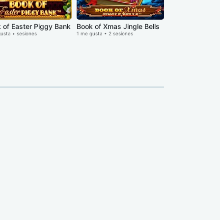
 of Easter Piggy Bank
Book of Xmas Jingle Bells
usta • sesiones
1 me gusta • 2 sesiones