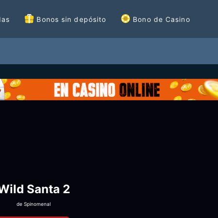
das
Bonos sin depósito
Bono de Casino
Wild Santa 2
de
Spinomenal