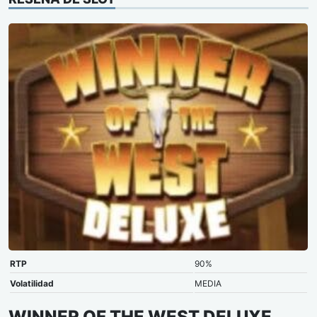
RTP
90%
Volatilidad
MEDIA
WINNER OF THE WEST DELUXE