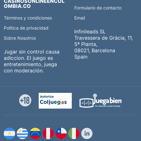
CASINOSONLINEENCOL
OMBIA.CO
Formulario de contacto
Términos y condiciones
Email
Política de privacidad
Infinileads SL
Travessera de Gràcia, 11,
Sobre Nosotros
5ª Planta,
08021, Barcelona
Jugar sin control causa
Spain
adiccion. El juego es
entretenimiento, juega
con moderación.