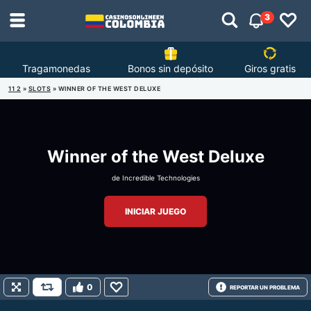
3
Tragamonedas
Bonos sin depósito
Giros gratis
11 2
»
SLOTS
»
WINNER OF THE WEST DELUXE
Winner of the West Deluxe
de
Incredible Technologies
INICIAR JUEGO
0
REPORTAR UN PROBLEMA