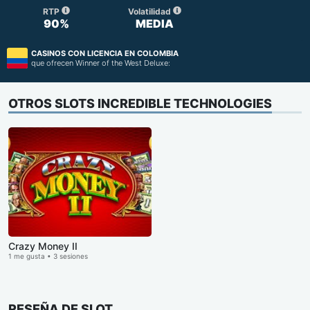
RTP
Volatilidad
90%
MEDIA
CASINOS CON LICENCIA EN COLOMBIA
que ofrecen Winner of the West Deluxe:
OTROS SLOTS INCREDIBLE TECHNOLOGIES
Crazy Money II
1 me gusta • 3 sesiones
RESEÑA DE SLOT