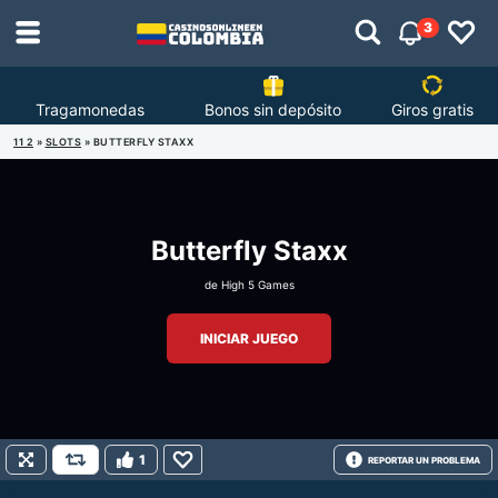
3
Tragamonedas
Bonos sin depósito
Giros gratis
11 2
»
SLOTS
»
BUTTERFLY STAXX
Butterfly Staxx
de
High 5 Games
INICIAR JUEGO
1
REPORTAR UN PROBLEMA