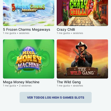
5 Frozen Charms Megaways
Crazy Chilli
1 me gusta • sesiones
1 me gusta • sesiones
Mega Money Machine
The Wild Gang
1 me gusta • 2 sesiones
1 me gusta • sesiones
VER TODOS LOS HIGH 5 GAMES SLOTS