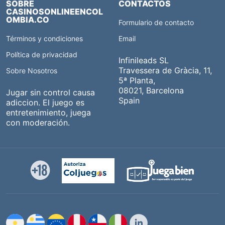
SOBRE
CONTACTOS
CASINOSONLINEENCOL
OMBIA.CO
Formulario de contacto
Términos y condiciones
Email
Política de privacidad
Infinileads SL
Travessera de Gràcia, 11,
Sobre Nosotros
5ª Planta,
08021, Barcelona
Jugar sin control causa
Spain
adiccion. El juego es
entretenimiento, juega
con moderación.