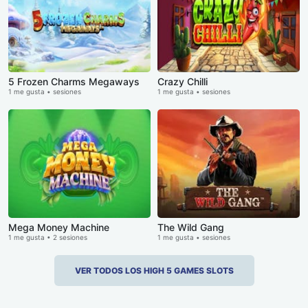
5 Frozen Charms Megaways
Crazy Chilli
1 me gusta • sesiones
1 me gusta • sesiones
Mega Money Machine
The Wild Gang
1 me gusta • 2 sesiones
1 me gusta • sesiones
VER TODOS LOS HIGH 5 GAMES SLOTS