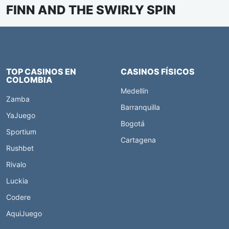
FINN AND THE SWIRLY SPIN
TOP CASINOS EN
CASINOS FÍSICOS
COLOMBIA
Medellín
Zamba
Barranquilla
YaJuego
Bogotá
Sportium
Cartagena
Rushbet
Rivalo
Luckia
Codere
AquiJuego