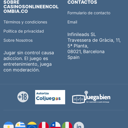
SOBRE
CONTACTOS
CASINOSONLINEENCOL
OMBIA.CO
Formulario de contacto
Términos y condiciones
Email
Política de privacidad
Infinileads SL
Travessera de Gràcia, 11,
Sobre Nosotros
5ª Planta,
08021, Barcelona
Jugar sin control causa
Spain
adiccion. El juego es
entretenimiento, juega
con moderación.