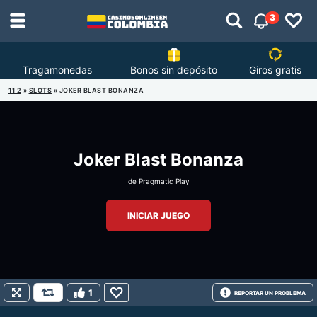
3
Tragamonedas
Bonos sin depósito
Giros gratis
11 2
»
SLOTS
»
JOKER BLAST BONANZA
Joker Blast Bonanza
de
Pragmatic Play
INICIAR JUEGO
1
REPORTAR UN PROBLEMA