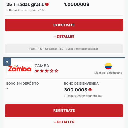
25 Tiradas gratis
1.000000$
Requisitos de apuesta 15x
REGÍSTRATE
+ DETALLES
Publi | +18 | Se aplican T&C | Juega con responsabilidad
2
★★★☆☆
Licencia colombiana
-
300.000$
Requisitos de apuesta 10x
REGÍSTRATE
+ DETALLES