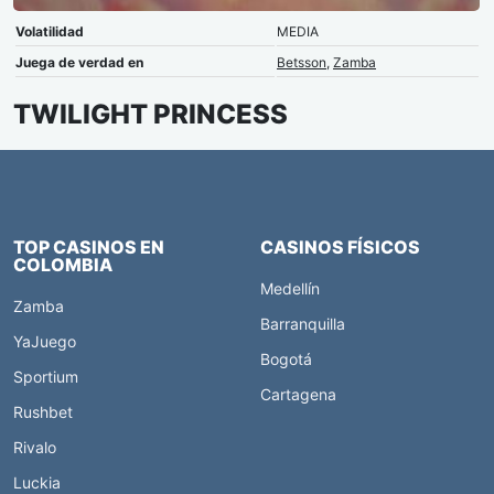
Volatilidad
MEDIA
Juega de verdad en
Betsson
,
Zamba
TWILIGHT PRINCESS
TOP CASINOS EN
CASINOS FÍSICOS
COLOMBIA
Medellín
Zamba
Barranquilla
YaJuego
Bogotá
Sportium
Cartagena
Rushbet
Rivalo
Luckia