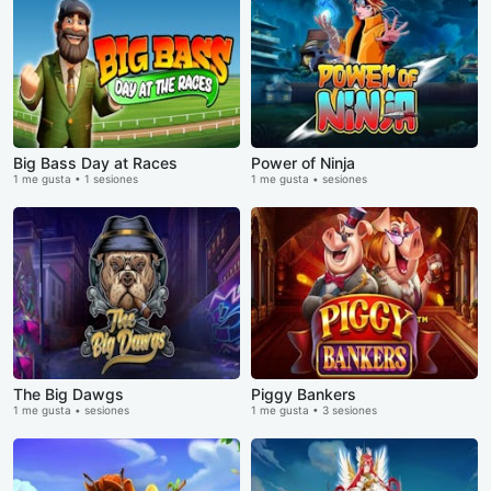
Big Bass Day at Races
Power of Ninja
1 me gusta • 1 sesiones
1 me gusta • sesiones
The Big Dawgs
Piggy Bankers
1 me gusta • sesiones
1 me gusta • 3 sesiones