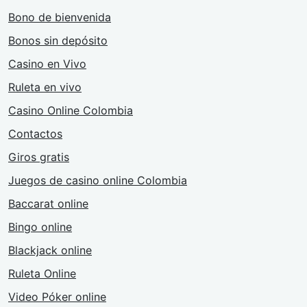
Bono de bienvenida
Bonos sin depósito
Casino en Vivo
Ruleta en vivo
Casino Online Colombia
Contactos
Giros gratis
Juegos de casino online Colombia
Baccarat online
Bingo online
Blackjack online
Ruleta Online
Video Póker online